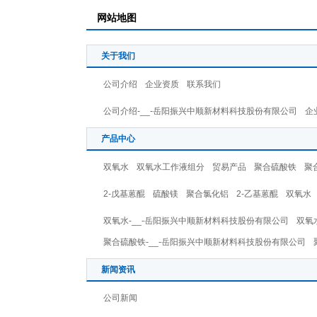
网站地图
关于我们
公司介绍
企业资质
联系我们
公司介绍-__-岳阳振兴中顺新材料科技股份有限公司
企
产品中心
双氧水
双氧水工作液组分
贸易产品
聚合硫酸铁
聚
2-戊基蒽醌
硫酸镁
聚合氯化铝
2-乙基蒽醌
双氧水
双氧水-__-岳阳振兴中顺新材料科技股份有限公司
双氧
聚合硫酸铁-__-岳阳振兴中顺新材料科技股份有限公司
新闻资讯
公司新闻