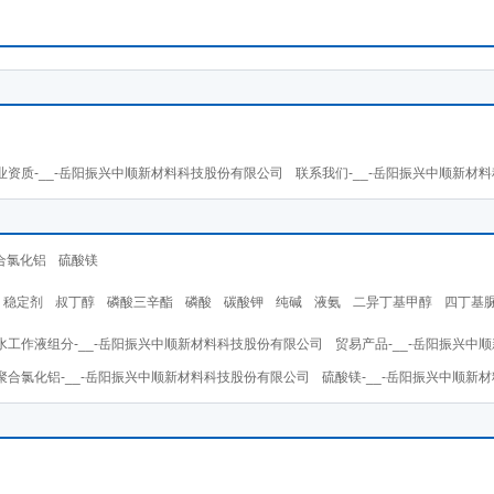
业资质-__-岳阳振兴中顺新材料科技股份有限公司
联系我们-__-岳阳振兴中顺新材
合氯化铝
硫酸镁
稳定剂
叔丁醇
磷酸三辛酯
磷酸
碳酸钾
纯碱
液氨
二异丁基甲醇
四丁基
水工作液组分-__-岳阳振兴中顺新材料科技股份有限公司
贸易产品-__-岳阳振兴中
聚合氯化铝-__-岳阳振兴中顺新材料科技股份有限公司
硫酸镁-__-岳阳振兴中顺新