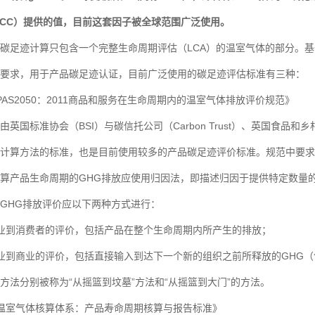
PCC）提供的值，目前这套因子被全球范围广泛使用。
迹计算只包含一个完整生命周期评估（LCA）的温室气体的部分。基于
要求，用于产品碳足迹认证，目前广泛使用的碳足迹评估标准有三种：
PAS2050：2011商品和服务在生命周期内的温室气体排放评价规范》
由英国标准协会（BSI）与碳信托公司（Carbon Trust）、英国食品和
计算方法的标准，也是目前使用较多的产品碳足迹评价标准。规范中要求，
算产品生命周期的GHG排放应使用归因法，即描述归因于提供特定数量
GHG排放评价应以下两种方式进行：
业到消费者的评价，包括产品在整个生命周期内所产生的排放；
业到商业的评价，包括直接输入到达下一个新的组织之前所释放的GHG
方法分别被称为“从摇篮到坟墓”方法和“从摇篮到大门”的方法。
温室气体核算体系：产品寿命周期核算与报告标准》