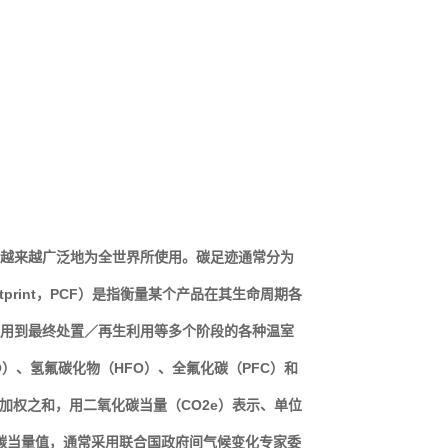
语越来越广泛地为全世界所使用。碳足迹通常分为
otprint，PCF）是指衡量某个产品在其生命周期各
用到最终处置／再生利用等多个阶段的各种温室
O）、氢氟碳化物（HFO）、全氟化碳（PFC）和
加权之和，用二氧化碳当量（CO2e）表示、单位
氧化碳当量值，通常采用联合国政府间气候变化专家委