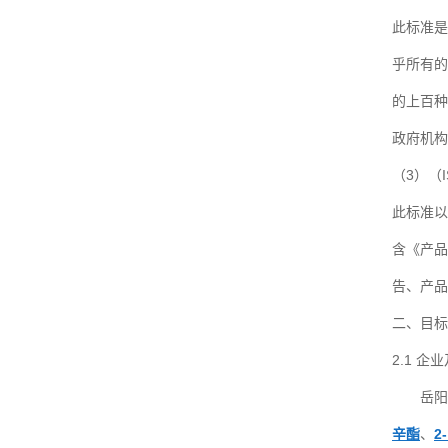
此标准是
乎所有的
的上百种
政府机构
（3）（
此标准以
含《产品
告、产品
二、目标
2.1 
岳阳振兴
辛酯
、
2