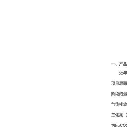
一、产品
近年
项目层面
阶段的温
气体排放
三化氮（
为kgC