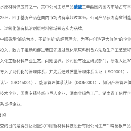
水原材料供应商之一。其中公司主导产品
磷酸
三辛酯国内国内市场占有率
25%，四丁基脲产品在国内市场占有率超过30%。公司产品获湖南省制造
、过氧化氢有机溶剂原材料领域臻选实力品牌。
顺秉承“诚信为本，不断创新”的经营理念，为客户创造更大价值”的企
投入，致力于推动和促进我国先进过氧化氢原料制备方法及生产工艺流程
入化工新材料产业生态，闪耀世界。公司设有独立研发部门，研发人员30余
了现代化的管理体系，并先后通过质量管理体系认证（ISO9001）、环
认证（ISO45001）、能源管理体系认证（ISO50001）、知识产权
技术企业、国家专精特新小巨人企业、湖南省绿色工厂、湖南省工信厅企
系贯标企业。
目的
的目的是得到岳阳振兴中顺新材料科技股份有限公司生产“1吨葛根产品