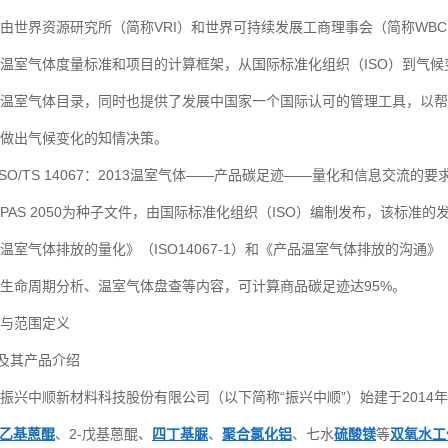
由世界资源研究所（简称VRI）和世界可持续发展工商理事会（简称WB
温室气体度量标准和项目的计算框架，从国际标准化组织（ISO）到气候
温室气体目录，同时也提供了发展中国家一个国际认可的管理工具，以帮
做出气候变化的知情决策。
ISO/TS 14067：2013温室气体——产品碳足迹——量化和信息交流的
PAS 2050为种子文件，由国际标准化组织（ISO）编制发布，该标准
温室气体排放的量化》（ISO14067-1）和《产品温室气体排放的沟通》（
生命周期分析、温室气体盘查等内容，可计算商品碳足迹达95%。
与范围定义
企业及其产品介绍
中顺新材料科技股份有限公司（以下简称“振兴中顺”）始建于2014年1
-乙基蒽醌
、2-戊基蒽醌、
四丁基脲
、
聚合氯化铝
、七水
硫酸镁
等
双氧水工