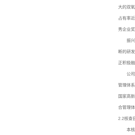
大的双氧
占有率近
秀企业奖
振兴中
断的研发
正积极融
公司导入
管理体系
国家高新
合管理体
2.2核查
本核查