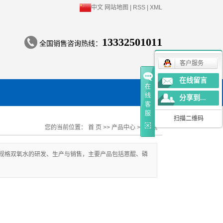
中文
网站地图
|
RSS
|
XML
13332501011
全国销售咨询热线：
客户服务
在线留言
在
线
分享到...
客
服
扫描二维码
您的当前位置：
首 页
>>
产品中心
>>
液氨
规格双氧水的研发、生产与销售，主要产品包括蒽醌、磷