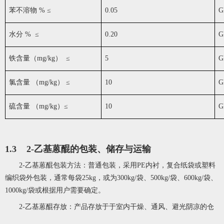
苯不溶物 % ≤
0.05
G
水分 % ≤
0.20
G
铁含量（mg/kg） ≤
5
G
氯含量 （mg/kg） ≤
10
G
硫含量 （mg/kg）≤
10
G
1.3 2-乙基蒽醌的包装、储存与运输
2-乙基蒽醌包装方法：普通包装，采用PE内衬，复合纸袋或塑料
编织袋外包装，通常每袋25kg，或为300kg/袋、500kg/袋、600kg/袋、
1000kg/袋或根据用户需要确定。
2-乙基蒽醌存放：产品存放于于室内干燥、通风、避光阴凉的仓