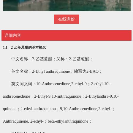
在线询价
详细内容
1.1 2-乙基蒽醌的基本概念
中文名称：2-乙基蒽醌；又称：2-乙基蒽醌；
英文名称：2-Ethyl anthraquinone；缩写为2-EAQ；
英文同义词：10-Anthracenedione,2-ethyl-9；2-ethyl-10-
anthracenedione；2-Ethyl-9,10-anthraquinone；2-Ethylanthra-9,10-
quinone；2-ethyl-anthraquinon；9,10-Anthracenedione,2-ethyl-；
Anthraquinone, 2-ethyl-；beta-ethylanthraquinone；