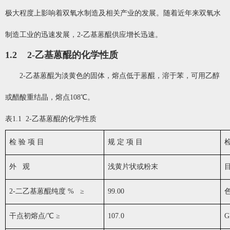
极大程度上影响着双氧水制造及相关产业的发展。随着近年来双氧水
制造工业的迅速发展，2-乙基蒽醌供应增长迅速。
1.2 2-乙基蒽醌的化学性质
2-乙基蒽醌为淡黄色的固体，熔点低于蒽醌，溶于苯，可用乙醇
或醋酸重结晶，熔点108℃。
表1.1 2-乙基蒽醌的化学性质
检 验 项 目
规 定 项 目
检
外 观
浅黄片状或粉末
目
2-二乙基蒽醌纯度 % ≥
99.00
干点初熔点/℃ ≥
107.0
G