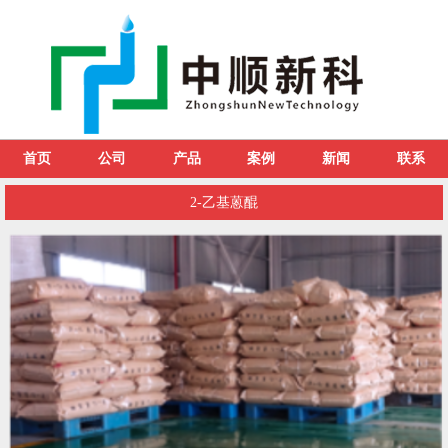
首页
公司
产品
案例
新闻
联系
2-乙基蒽醌